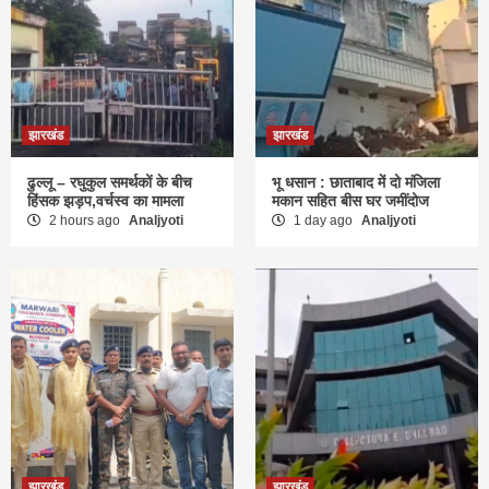
झारखंड
झारखंड
ढुल्लू – रघुकुल समर्थकों के बीच
भू धसान : छाताबाद में दो मंजिला
हिंसक झड़प,वर्चस्व का मामला
मकान सहित बीस घर जमींदोज
2 hours ago
Analjyoti
1 day ago
Analjyoti
झारखंड
झारखंड