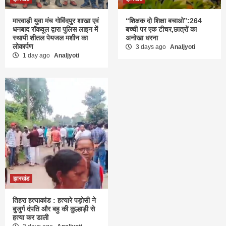
मारवाड़ी युवा मंच गोविंदपुर शाखा एवं
“शिक्षक दो शिक्षा बचाओ”:264
धनबाद रॉकवूल द्वारा पुलिस लाइन में
बच्ची पर एक टीचर,छात्रों का
स्थायी शीतल पेयजल मशीन का
अनोखा धरना
लोकार्पण
3 days ago
Analjyoti
1 day ago
Analjyoti
झारखंड
तिहरा हत्याकांड : हत्यारे पड़ोसी ने
बुजुर्ग दंपति और बहु की कुल्हाड़ी से
हत्या कर डाली