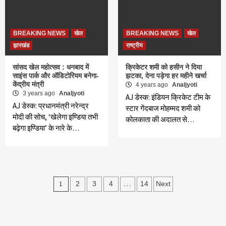
BREAKING NEWS
खेल
BREAKING NEWS
खेल
झारखंड
राष्ट्रीय
सांसद खेल महोत्सव : धनबाद में
क्रिकेटर शमी को हसीन ने दिया
साइंस पार्क और ऑडिटोरियम बनेगा-
झटका, देना पड़ेगा हर महीने खर्चा
केंद्रीय मंत्री
4 years ago
Analjyoti
3 years ago
Analjyoti
AJ डेस्क: इंडियन क्रिकेट टीम के
AJ डेस्क: प्रधानमंत्री नरेन्द्र
स्टार गेंदबाज मोहम्मद शमी को
मोदी की सोच, ‘खेलेगा इण्डिया तभी
कोलकाता की अदालत से…
बढ़ेगा इण्डिया’ के नारे के…
Posts
1
…
2
3
4
14
Next
navigation