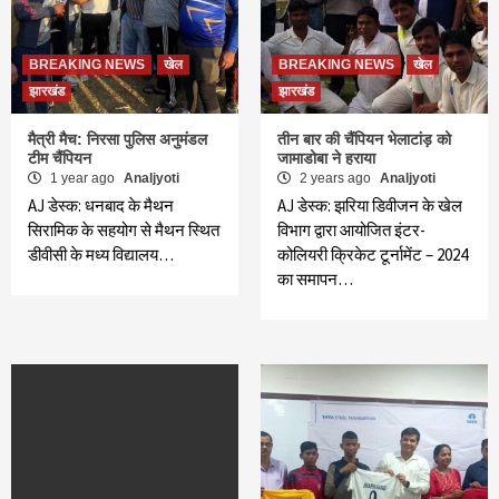
BREAKING NEWS
खेल
BREAKING NEWS
खेल
झारखंड
झारखंड
मैत्री मैच: निरसा पुलिस अनुमंडल
तीन बार की चैंपियन भेलाटांड़ को
टीम चैंपियन
जामाडोबा ने हराया
1 year ago
Analjyoti
2 years ago
Analjyoti
AJ डेस्क: धनबाद के मैथन
AJ डेस्क: झरिया डिवीजन के खेल
सिरामिक के सहयोग से मैथन स्थित
विभाग द्वारा आयोजित इंटर-
डीवीसी के मध्य विद्यालय…
कोलियरी क्रिकेट टूर्नामेंट – 2024
का समापन…