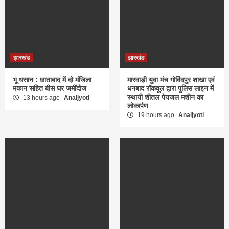
झारखंड
झारखंड
भू धसान : छाताबाद में दो मंजिला
मारवाड़ी युवा मंच गोविंदपुर शाखा एवं
मकान सहित बीस घर जमींदोज
धनबाद रॉकवूल द्वारा पुलिस लाइन में
स्थायी शीतल पेयजल मशीन का
13 hours ago
Analjyoti
लोकार्पण
19 hours ago
Analjyoti