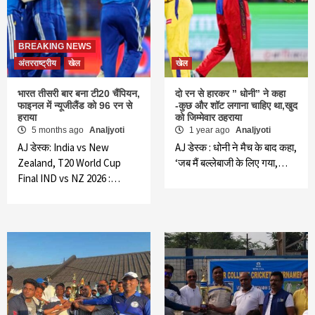
BREAKING NEWS
अंतरराष्ट्रीय
खेल
खेल
भारत तीसरी बार बना टी20 चैंपियन,
दो रन से हारकर ” धोनी” ने कहा
फाइनल में न्यूजीलैंड को 96 रन से
-कुछ और शॉट लगाना चाहिए था,खुद
हराया
को जिम्मेवार ठहराया
5 months ago
Analjyoti
1 year ago
Analjyoti
AJ डेस्क: India vs New
AJ डेस्क : धोनी ने मैच के बाद कहा,
Zealand, T20 World Cup
‘जब मैं बल्लेबाजी के लिए गया,…
Final IND vs NZ 2026 :…