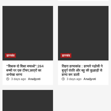
झारखंड
झारखंड
“शिक्षक दो शिक्षा बचाओ”:264
तिहरा हत्याकांड : हत्यारे पड़ोसी ने
बच्ची पर एक टीचर,छात्रों का
बुजुर्ग दंपति और बहु की कुल्हाड़ी से
अनोखा धरना
हत्या कर डाली
3 days ago
Analjyoti
3 days ago
Analjyoti