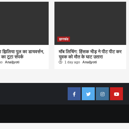
झारखंड
बहा झिलिया पुल का डायवर्सन,
मॉब लिचिंग: हिंसक भीड़ ने पीट पीट कर
ं का टूटा संपर्क
युवक को मौत के घाट उतारा
go
Analjyoti
1 day ago
Analjyoti
Facebook
Twitter
Instagram
Youtub