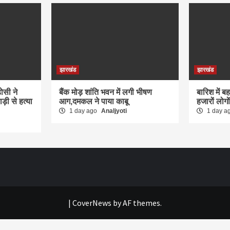
झारखंड
झारखंड
़ोसी ने
बैंक मोड़ शांति भवन में लगी भीषण
बारिश में 
ाड़ी से हत्या
आग,दमकल ने पाया काबू
हजारों लोगो
1 day ago
Analjyoti
1 day a
|
CoverNews
by AF themes.