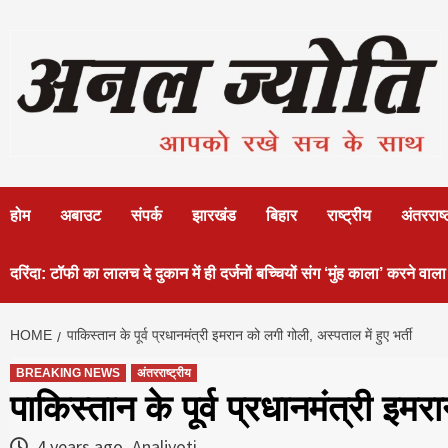
Skip
to
content
होम
अबाउट
संपर्क
झारखंड
बिहार
राष्ट्रीय
अंतरराष्
दरिंदा: टॉफी का लालच दे दुकान में ही दर्जनों बच्चियों संग ‘मुंह काला’ करने वाला
HOME
पाकिस्तान के पूर्व प्रधानमंत्री इमरान को लगी गोली, अस्पताल में हुए भर्ती
BREAKING NEWS
अंतरराष्ट्रीय
पाकिस्तान के पूर्व प्रधानमंत्री इमर
4 years ago
Analjyoti