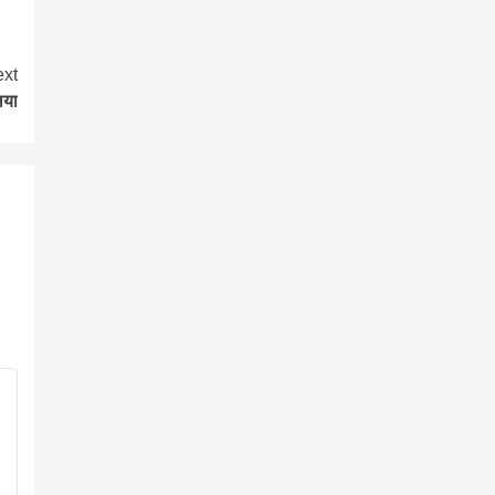
xt
िया